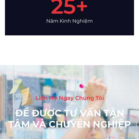
25
+
Năm Kinh Nghiệm
Liên Hệ Ngay Chúng Tôi
ĐỂ ĐƯỢC TƯ VẤN TẬN
TÂM VÀ CHUYÊN NGHIỆP