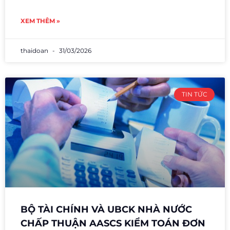
XEM THÊM »
thaidoan
31/03/2026
TIN TỨC
BỘ TÀI CHÍNH VÀ UBCK NHÀ NƯỚC
CHẤP THUẬN AASCS KIỂM TOÁN ĐƠN