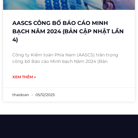
AASCS CÔNG BỐ BÁO CÁO MINH
BẠCH NĂM 2024 (BẢN CẬP NHẬT LẦN
4)
Công ty Kiểm toán Phía Nam (AASCS) trân trọng
công bố Báo cáo Minh bạch Năm 2024 (Bản
XEM THÊM »
thaidoan
05/12/2025