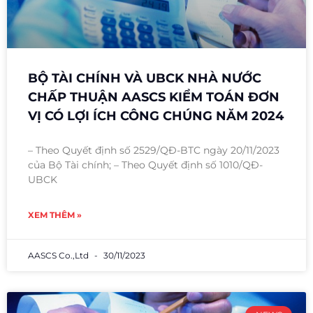
BỘ TÀI CHÍNH VÀ UBCK NHÀ NƯỚC
CHẤP THUẬN AASCS KIỂM TOÁN ĐƠN
VỊ CÓ LỢI ÍCH CÔNG CHÚNG NĂM 2024
– Theo Quyết định số 2529/QĐ-BTC ngày 20/11/2023
của Bộ Tài chính; – Theo Quyết định số 1010/QĐ-
UBCK
XEM THÊM »
AASCS Co.,Ltd
30/11/2023