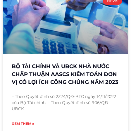
NEWS
BỘ TÀI CHÍNH VÀ UBCK NHÀ NƯỚC
CHẤP THUẬN AASCS KIỂM TOÁN ĐƠN
VỊ CÓ LỢI ÍCH CÔNG CHÚNG NĂM 2023
– Theo Quyết định số 2324/QĐ-BTC ngày 14/11/2022
của Bộ Tài chính; – Theo Quyết định số 906/QĐ-
UBCK
XEM THÊM »