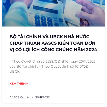
BỘ TÀI CHÍNH VÀ UBCK NHÀ NƯỚC
CHẤP THUẬN AASCS KIỂM TOÁN ĐƠN
VỊ CÓ LỢI ÍCH CÔNG CHÚNG NĂM 2024
– Theo Quyết định số 2529/QĐ-BTC ngày 20/11/2023
của Bộ Tài chính; – Theo Quyết định số 1010/QĐ-
UBCK
XEM THÊM »
AASCS Co.,Ltd
30/11/2023